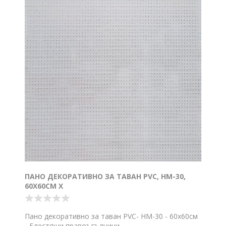
ПАНО ДЕКОРАТИВНО ЗА ТАВАН PVC, HM-30,
60X60СМ Х
Пано декоративно за таван PVC- HM-30 - 60x60см
- Блестящи правоъгълници