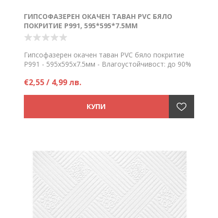
ГИПСОФАЗЕРЕН ОКАЧЕН ТАВАН PVC БЯЛО
ПОКРИТИЕ P991, 595*595*7.5ММ
Гипсофазерен окачен таван PVC бяло покритие
P991 - 595х595х7.5мм - Влагоустойчивост: до 90%
Цена на брой
€2,55 / 4,99 лв.