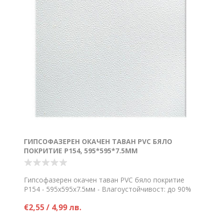
ГИПСОФАЗЕРЕН ОКАЧЕН ТАВАН PVC БЯЛО
ПОКРИТИЕ P154, 595*595*7.5ММ
Гипсофазерен окачен таван PVC бяло покритие
P154 - 595х595х7.5мм - Влагоустойчивост: до 90%
Цена на брой
€2,55 / 4,99 лв.