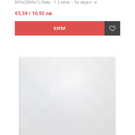
600х2000х12.5мм - 1.2 кв.м. - За звуко- и
топлоизолация - За стенни и таванни облицовки
€5,59 / 10,93 лв.
Цена на брой