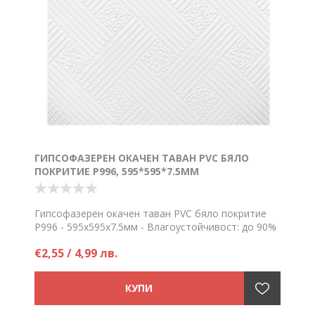
ГИПСОФАЗЕРЕН ОКАЧЕН ТАВАН PVC БЯЛО
ПОКРИТИЕ P996, 595*595*7.5ММ
Гипсофазерен окачен таван PVC бяло покритие
P996 - 595х595х7.5мм - Влагоустойчивост: до 90%
Цена на брой
€2,55 / 4,99 лв.