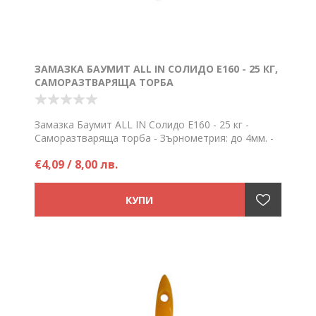
ЗАМАЗКА БАУМИТ ALL IN СОЛИДО Е160 - 25 КГ,
САМОРАЗТВАРЯЩА ТОРБА
Замазка Баумит ALL IN Солидо Е160 - 25 кг -
Саморазтваряща торба - Зърнометрия: до 4мм. -
Разход: около 20кг/м2/см
€4,09 / 8,00 лв.
Цена на брой