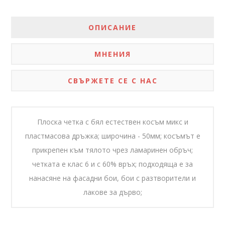
ОПИСАНИЕ
МНЕНИЯ
СВЪРЖЕТЕ СЕ С НАС
Плоска четка с бял естествен косъм микс и
пластмасова дръжка; широчина - 50мм; косъмът е
прикрепен към тялото чрез ламаринен обръч;
четката е клас 6 и с 60% връх; подходяща е за
нанасяне на фасадни бои, бои с разтворители и
лакове за дърво;