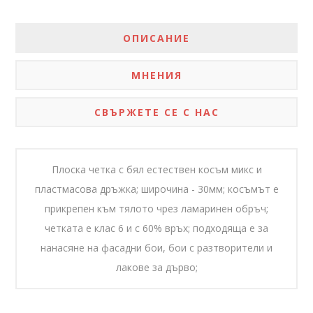
ОПИСАНИЕ
МНЕНИЯ
СВЪРЖЕТЕ СЕ С НАС
Плоска четка с бял естествен косъм микс и
пластмасова дръжка; широчина - 30мм; косъмът е
прикрепен към тялото чрез ламаринен обръч;
четката е клас 6 и с 60% връх; подходяща е за
нанасяне на фасадни бои, бои с разтворители и
лакове за дърво;