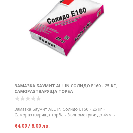
ЗАМАЗКА БАУМИТ ALL IN СОЛИДО Е160 - 25 КГ,
САМОРАЗТВАРЯЩА ТОРБА
Замазка Баумит ALL IN Солидо Е160 - 25 кг -
Саморазтваряща торба - Зърнометрия: до 4мм. -
Разход: около 20кг/м2/см
€4,09 / 8,00 лв.
Цена на брой