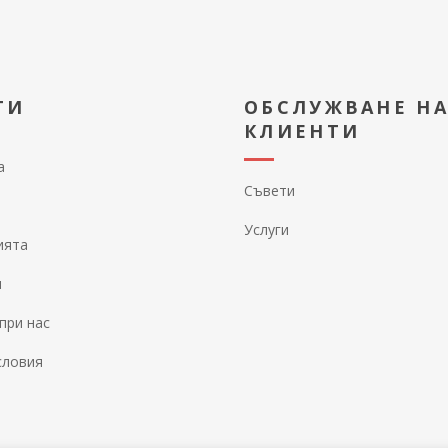
ТИ
ОБСЛУЖВАНЕ Н
КЛИЕНТИ
а
Съвети
Услуги
ията
и
при нас
словия