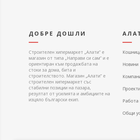
ДОБРЕ ДОШЛИ
АЛА
Строителен хипермаркет „Алати” е
Кошниц
магазин от типа „Направи си сам” и е
ориентиран към продажбата на
Новини
стоки за дома, бита и
строителството. Магазин „Алати” е
Компан
строителен хипермаркет със
стабилни позиции на пазара,
Проект
резултат от усилията и амбициите на
изцяло български екип.
Работа 
Общи у