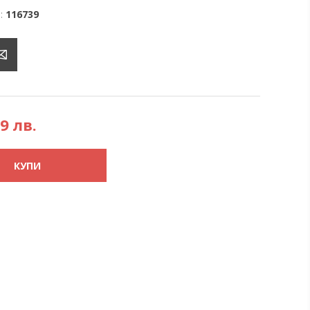
:
116739
49 лв.