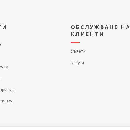
ТИ
ОБСЛУЖВАНЕ Н
КЛИЕНТИ
а
Съвети
Услуги
ията
и
при нас
словия