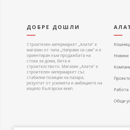
ДОБРЕ ДОШЛИ
АЛА
Строителен хипермаркет „Алати” е
Кошниц
магазин от типа „Направи си сам” и е
ориентиран към продажбата на
Новини
стоки за дома, бита и
строителството. Магазин „Алати” е
Компан
строителен хипермаркет със
стабилни позиции на пазара,
Проект
резултат от усилията и амбициите на
изцяло български екип.
Работа 
Общи у