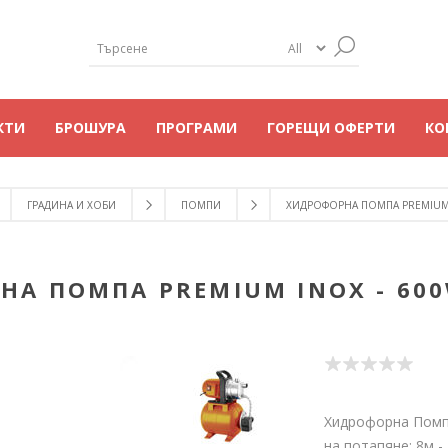
КТИ
БРОШУРА
ПРОГРАМИ
ГОРЕЩИ ОФЕРТИ
КО
ГРАДИНА И ХОБИ
ПОМПИ
ХИДРОФОРНА ПОМПА PREMIUM IN
А ПОМПА PREMIUM INOX - 600W
Хидрофорна Помп
на потапяне: 8м - 