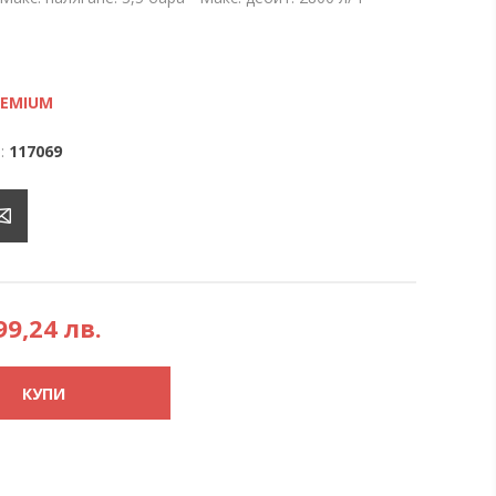
REMIUM
:
117069
99,24 лв.