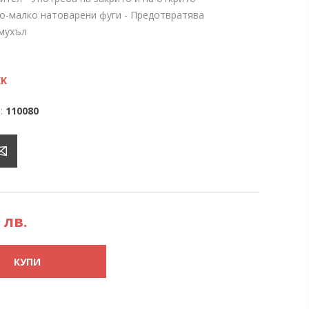
о-малко натоварени фуги - Предотвратява
 мухъл
KK
:
110080
 лв.