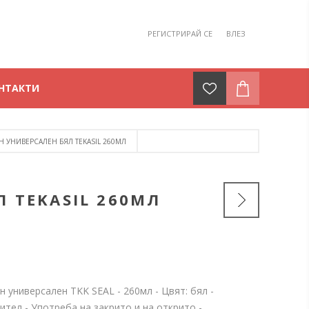
РЕГИСТРИРАЙ СЕ
ВЛЕЗ
НТАКТИ
 УНИВЕРСАЛЕН БЯЛ TEKASIL 260МЛ
 TEKASIL 260МЛ
 универсален TKK SEAL - 260мл - Цвят: бял -
ител - Употреба на закрито и на открито -