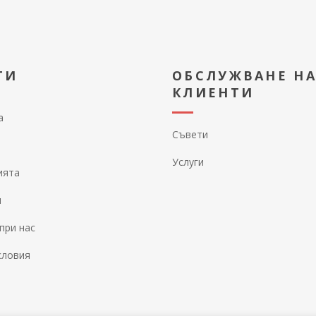
ТИ
ОБСЛУЖВАНЕ Н
КЛИЕНТИ
а
Съвети
Услуги
ията
и
при нас
словия