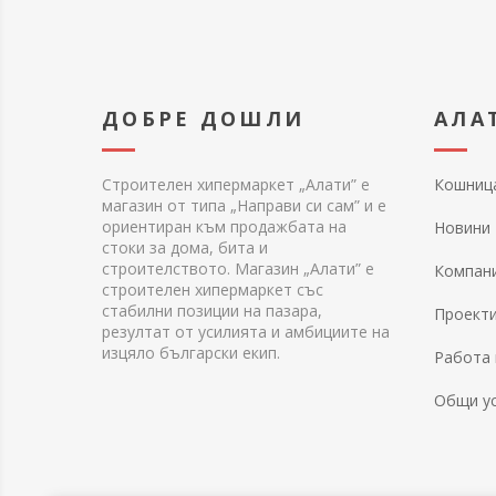
ДОБРЕ ДОШЛИ
АЛА
Строителен хипермаркет „Алати” е
Кошниц
магазин от типа „Направи си сам” и е
ориентиран към продажбата на
Новини
стоки за дома, бита и
строителството. Магазин „Алати” е
Компан
строителен хипермаркет със
стабилни позиции на пазара,
Проект
резултат от усилията и амбициите на
изцяло български екип.
Работа 
Общи у