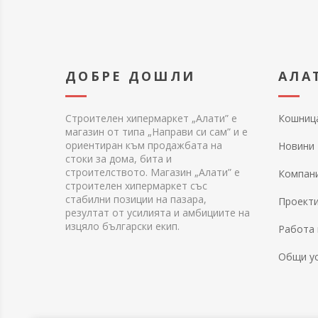
ДОБРЕ ДОШЛИ
АЛА
Строителен хипермаркет „Алати” е
Кошниц
магазин от типа „Направи си сам” и е
ориентиран към продажбата на
Новини
стоки за дома, бита и
строителството. Магазин „Алати” е
Компан
строителен хипермаркет със
стабилни позиции на пазара,
Проект
резултат от усилията и амбициите на
изцяло български екип.
Работа 
Общи у