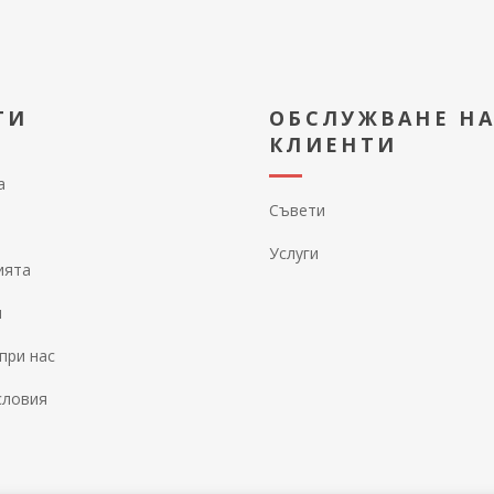
ТИ
ОБСЛУЖВАНЕ Н
КЛИЕНТИ
а
Съвети
Услуги
ията
и
при нас
словия