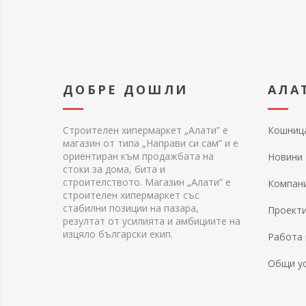
ДОБРЕ ДОШЛИ
АЛА
Строителен хипермаркет „Алати” е
Кошниц
магазин от типа „Направи си сам” и е
ориентиран към продажбата на
Новини
стоки за дома, бита и
строителството. Магазин „Алати” е
Компан
строителен хипермаркет със
стабилни позиции на пазара,
Проект
резултат от усилията и амбициите на
изцяло български екип.
Работа 
Общи у