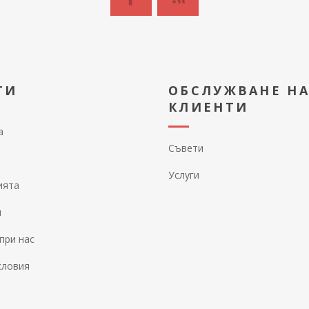
ТИ
ОБСЛУЖВАНЕ Н
КЛИЕНТИ
а
Съвети
Услуги
ията
и
при нас
словия