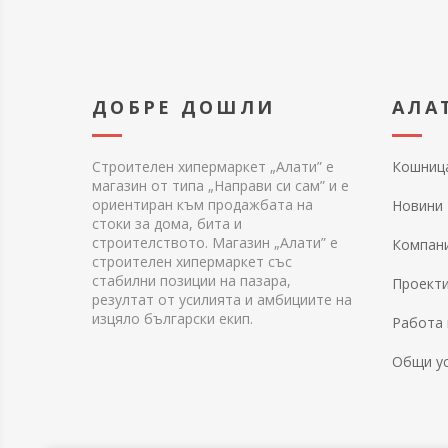
ДОБРЕ ДОШЛИ
АЛА
Строителен хипермаркет „Алати” е
Кошниц
магазин от типа „Направи си сам” и е
ориентиран към продажбата на
Новини
стоки за дома, бита и
строителството. Магазин „Алати” е
Компан
строителен хипермаркет със
стабилни позиции на пазара,
Проект
резултат от усилията и амбициите на
изцяло български екип.
Работа 
Общи у