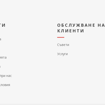
ТИ
ОБСЛУЖВАНЕ Н
КЛИЕНТИ
а
Съвети
Услуги
ията
и
при нас
словия