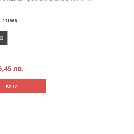
:
111566
6,45 лв.