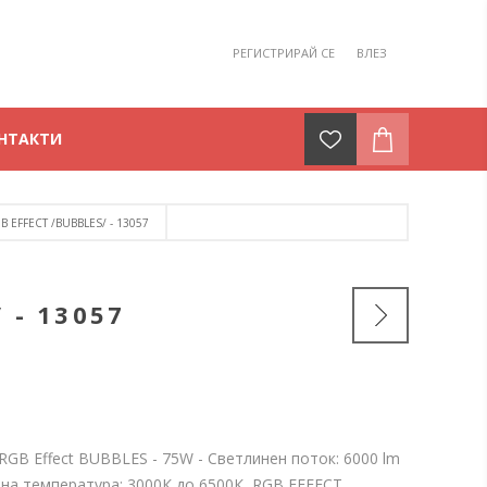
РЕГИСТРИРАЙ СЕ
ВЛЕЗ
НТАКТИ
 EFFECT /BUBBLES/ - 13057
 - 13057
GB Effect BUBBLES - 75W - Светлинен поток: 6000 lm
тна температура: 3000К до 6500К, RGB EFFECT