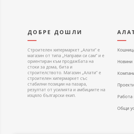
ДОБРЕ ДОШЛИ
АЛА
Строителен хипермаркет „Алати” е
Кошниц
магазин от типа „Направи си сам” и е
ориентиран към продажбата на
Новини
стоки за дома, бита и
строителството. Магазин „Алати” е
Компан
строителен хипермаркет със
стабилни позиции на пазара,
Проект
резултат от усилията и амбициите на
изцяло български екип.
Работа 
Общи у