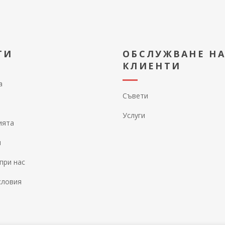
ТИ
ОБСЛУЖВАНЕ Н
КЛИЕНТИ
а
Съвети
Услуги
ията
и
при нас
словия