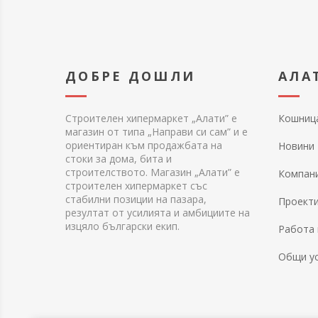
ДОБРЕ ДОШЛИ
АЛА
Строителен хипермаркет „Алати” е
Кошниц
магазин от типа „Направи си сам” и е
ориентиран към продажбата на
Новини
стоки за дома, бита и
строителството. Магазин „Алати” е
Компан
строителен хипермаркет със
стабилни позиции на пазара,
Проект
резултат от усилията и амбициите на
изцяло български екип.
Работа 
Общи у