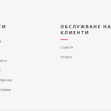
ТИ
ОБСЛУЖВАНЕ Н
КЛИЕНТИ
а
Съвети
Услуги
ията
и
при нас
словия