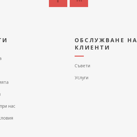
ТИ
ОБСЛУЖВАНЕ Н
КЛИЕНТИ
а
Съвети
Услуги
ията
и
при нас
словия