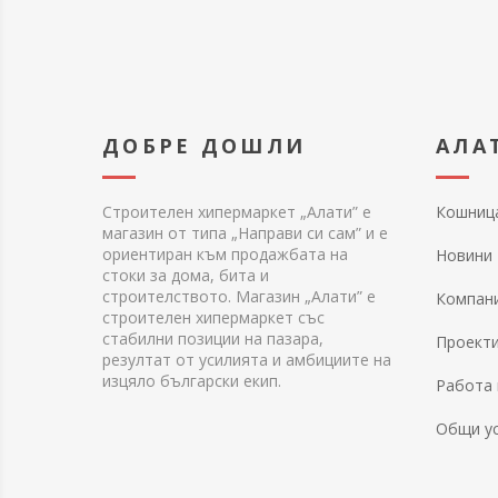
ДОБРЕ ДОШЛИ
АЛА
Строителен хипермаркет „Алати” е
Кошниц
магазин от типа „Направи си сам” и е
ориентиран към продажбата на
Новини
стоки за дома, бита и
строителството. Магазин „Алати” е
Компан
строителен хипермаркет със
стабилни позиции на пазара,
Проект
резултат от усилията и амбициите на
изцяло български екип.
Работа 
Общи у