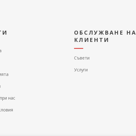
ТИ
ОБСЛУЖВАНЕ Н
КЛИЕНТИ
а
Съвети
Услуги
ията
и
при нас
словия