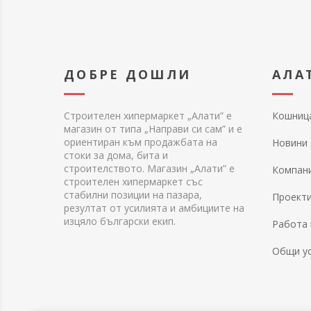
ДОБРЕ ДОШЛИ
АЛА
Строителен хипермаркет „Алати” е
Кошниц
магазин от типа „Направи си сам” и е
ориентиран към продажбата на
Новини
стоки за дома, бита и
строителството. Магазин „Алати” е
Компан
строителен хипермаркет със
стабилни позиции на пазара,
Проект
резултат от усилията и амбициите на
изцяло български екип.
Работа 
Общи у