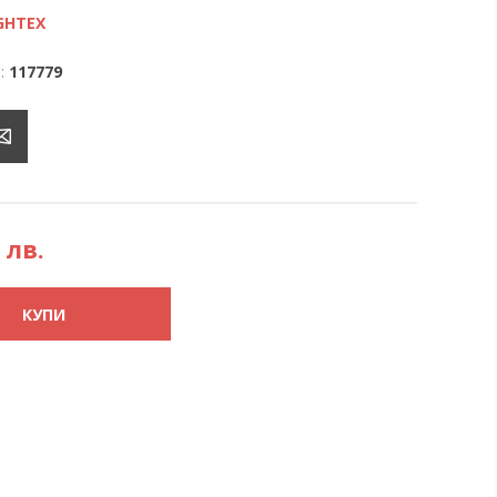
GHTEX
:
117779
 лв.