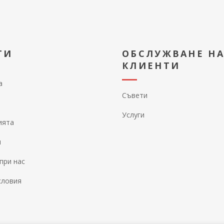
ТИ
ОБСЛУЖВАНЕ Н
КЛИЕНТИ
а
Съвети
Услуги
ията
и
при нас
словия