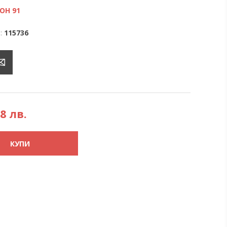
ОН 91
:
115736
88 лв.