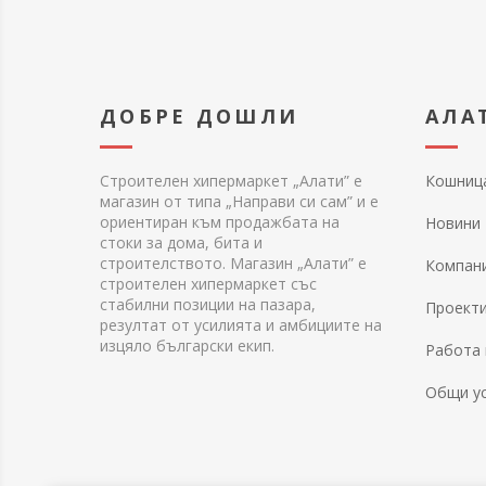
ДОБРЕ ДОШЛИ
АЛА
Строителен хипермаркет „Алати” е
Кошниц
магазин от типа „Направи си сам” и е
ориентиран към продажбата на
Новини
стоки за дома, бита и
строителството. Магазин „Алати” е
Компан
строителен хипермаркет със
стабилни позиции на пазара,
Проект
резултат от усилията и амбициите на
изцяло български екип.
Работа 
Общи у