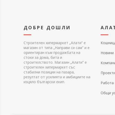
ДОБРЕ ДОШЛИ
АЛА
Строителен хипермаркет „Алати” е
Кошниц
магазин от типа „Направи си сам” и е
ориентиран към продажбата на
Новини
стоки за дома, бита и
строителството. Магазин „Алати” е
Компан
строителен хипермаркет със
стабилни позиции на пазара,
Проект
резултат от усилията и амбициите на
изцяло български екип.
Работа 
Общи у