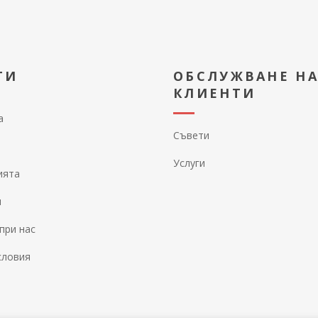
ТИ
ОБСЛУЖВАНЕ Н
КЛИЕНТИ
а
Съвети
Услуги
ията
и
при нас
словия