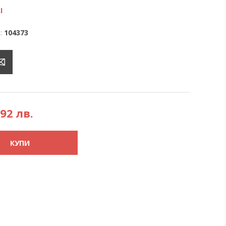
I
:
104373
,92 лв.