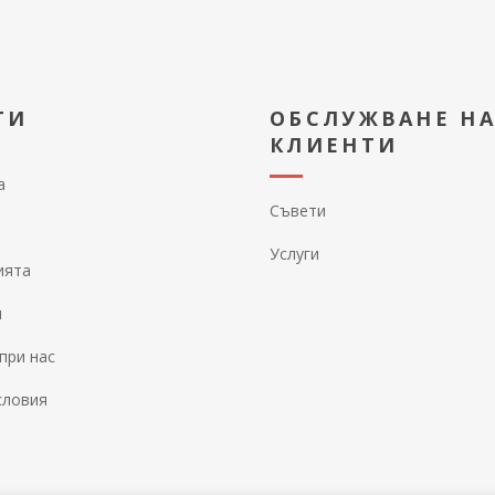
ТИ
ОБСЛУЖВАНЕ Н
КЛИЕНТИ
а
Съвети
Услуги
ията
и
при нас
словия