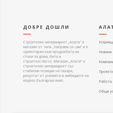
ДОБРЕ ДОШЛИ
АЛА
Строителен хипермаркет „Алати” е
Кошниц
магазин от типа „Направи си сам” и е
ориентиран към продажбата на
Новини
стоки за дома, бита и
строителството. Магазин „Алати” е
Компан
строителен хипермаркет със
стабилни позиции на пазара,
Проект
резултат от усилията и амбициите на
изцяло български екип.
Работа 
Общи у