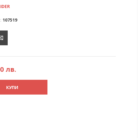
IDER
:
107519
80 лв.