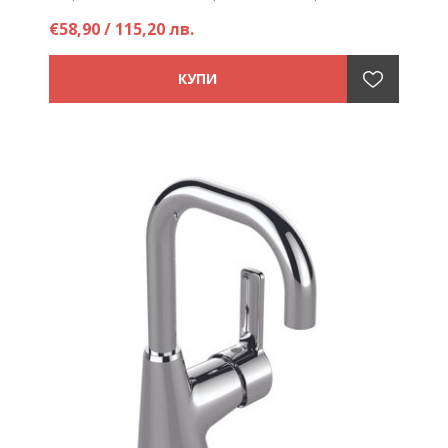
механизъм - Присъединяване EASY-FIX - Аератор
€58,90 / 115,20 лв.
Perlator
Цена на брой