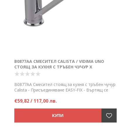
B0877AA СМЕСИТЕЛ CALISTA / VIDIMA UNO
СТОЯЩ ЗА КУХНЯ С ТРЪБЕН ЧУЧУР Х
B0877AA Смесител стоящ за кухня с тръбен чучур
Calista - Присъединяване EASY-FIX - Въртящ се
тръбен чучур
€59,82 / 117,00 лв.
Цена на брой