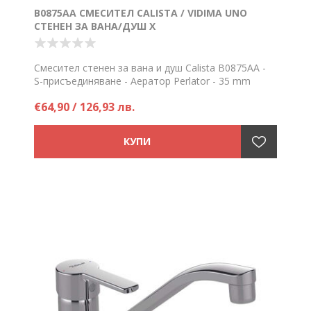
B0875AA СМЕСИТЕЛ CALISTA / VIDIMA UNO
СТЕНЕН ЗА ВАНА/ДУШ Х
Смесител стенен за вана и душ Calista B0875AA -
S-присъединяване - Аератор Perlator - 35 mm
керамичен затварящ механизъм
€64,90 / 126,93 лв.
Цена на брой