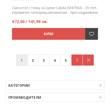
Смесител стоящ за кухня Calista B0879AA - 35 mm
керамичен затварящ механизъм - присъединяване
EASY-FIX - въртящ се тръбен чучур - Аератор
€72,60 / 141,99 лв.
Perlator
Цена на брой
1
2
3
4
5
КАТЕГОРИИ
ПРОИЗВОДИТЕЛИ