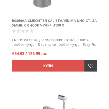
B0869AA СМЕСИТЕЛ CALISTA/VIDIMA UNO СТ. ЗА
УМИВ. С ВИСОК ЧУЧУР U130 Х
Смесител стоящ за умивалник Calista - с висок
тръбен чучур - Въртящ се тръбен чучур - Easy-Fix
- Аератор Perlator
€64,93 / 126,99 лв.
Цена на брой