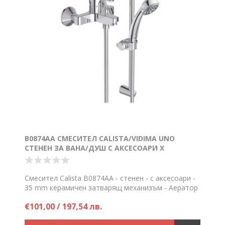
B0874AA СМЕСИТЕЛ CALISTA/VIDIMA UNO
СТЕНЕН ЗА ВАНА/ДУШ С АКСЕСОАРИ Х
Смесител Calista B0874AA - стенен - с аксесоари -
35 mm керамичен затварящ механизъм - Аератор
Perlator
€101,00 / 197,54 лв.
Цена на брой