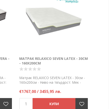
ERA -
МАТРАК RELAXICO SEVEN LATEX - 30СМ
- 160Х200СМ
A -
Матрак RELAXICO SEVEN LATEX - 30см -
ост:
160х200см - Ниво на твърдост: Мек -
ка само
Поръчка само по заявка!
€1767,00 / 3455,95 лв.
Цена на брой