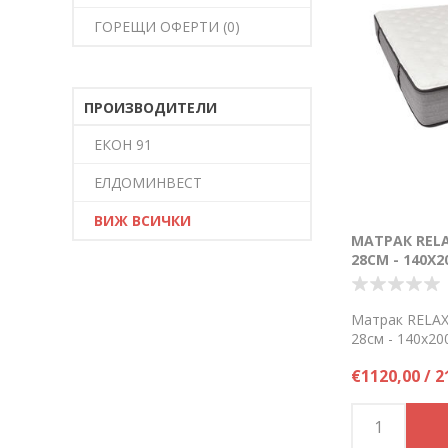
ГОРЕЩИ ОФЕРТИ (0)
ПРОИЗВОДИТЕЛИ
ЕКОН 91
ЕЛДОМИНВЕСТ
ВИЖ ВСИЧКИ
МАТРАК RELA
28СМ - 140Х
Матрак RELAX
28см - 140х20
средно твърд
€1120,00 / 2
по заявка!
Цена на брой