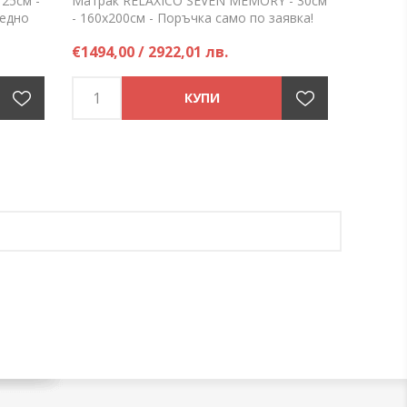
25см -
Матрак RELAXICO SEVEN MEMORY - 30см
редно
- 160х200см - Поръчка само по заявка!
ка!
Цена на брой
€1494,00 / 2922,01 лв.