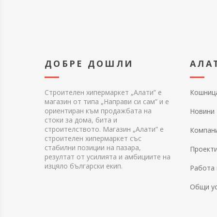
ДОБРЕ ДОШЛИ
АЛА
Строителен хипермаркет „Алати” е
Кошниц
магазин от типа „Направи си сам” и е
ориентиран към продажбата на
Новини
стоки за дома, бита и
строителството. Магазин „Алати” е
Компан
строителен хипермаркет със
стабилни позиции на пазара,
Проект
резултат от усилията и амбициите на
изцяло български екип.
Работа 
Общи у