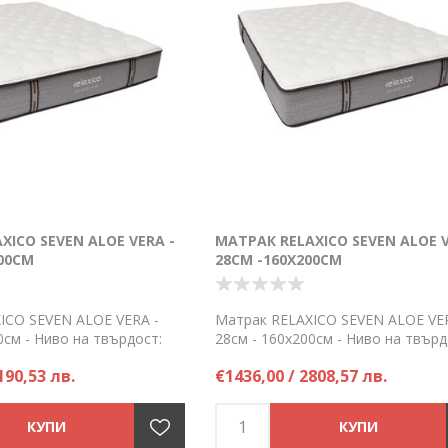
XICO SEVEN ALOE VERA -
МАТРАК RELAXICO SEVEN ALOE V
200СМ
28СМ -160Х200СМ
ICO SEVEN ALOE VERA -
Матрак RELAXICO SEVEN ALOE VER
0см - Ниво на твърдост:
28см - 160х200см - Ниво на твърд
 към твърд - Поръчка само
средно твърд към твърд - Поръч
190,53 лв.
€1436,00 / 2808,57 лв.
по заявка!
Цена на брой