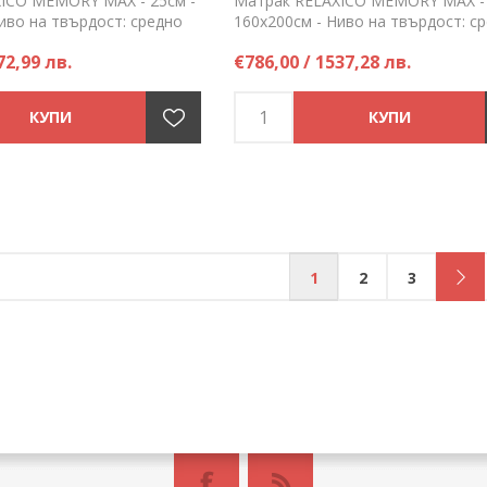
ICO MEMORY MAX - 25см -
Матрак RELAXICO MEMORY MAX - 
иво на твърдост: средно
160х200см - Ниво на твърдост: с
ръчка само по заявка!
към меко - Поръчка само по заяв
72,99 лв.
€786,00 / 1537,28 лв.
Цена на брой
1
2
3