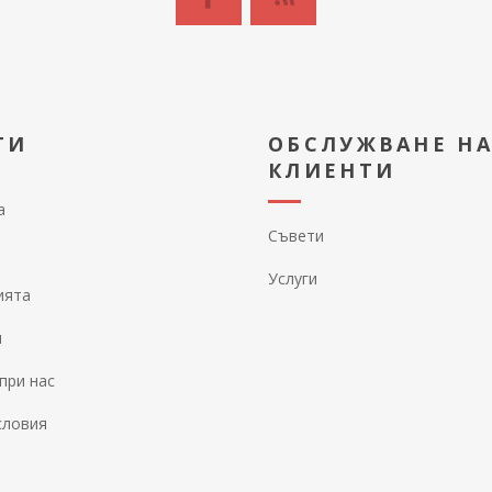
ТИ
ОБСЛУЖВАНЕ Н
КЛИЕНТИ
а
Съвети
Услуги
ията
и
при нас
словия