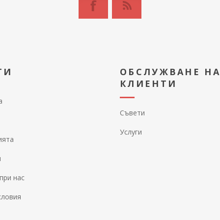
ТИ
ОБСЛУЖВАНЕ Н
КЛИЕНТИ
а
Съвети
Услуги
ията
и
при нас
словия