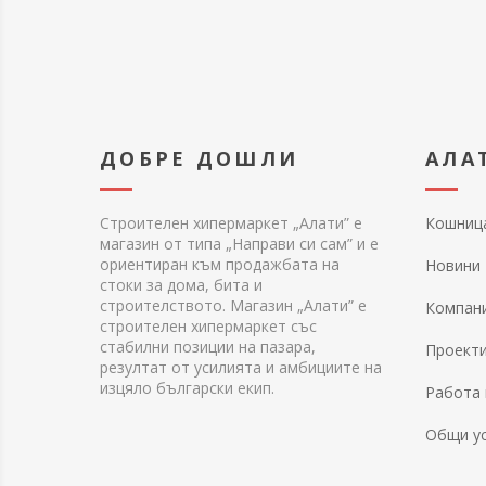
ДОБРЕ ДОШЛИ
АЛА
Строителен хипермаркет „Алати” е
Кошниц
магазин от типа „Направи си сам” и е
ориентиран към продажбата на
Новини
стоки за дома, бита и
строителството. Магазин „Алати” е
Компан
строителен хипермаркет със
стабилни позиции на пазара,
Проект
резултат от усилията и амбициите на
изцяло български екип.
Работа 
Общи у